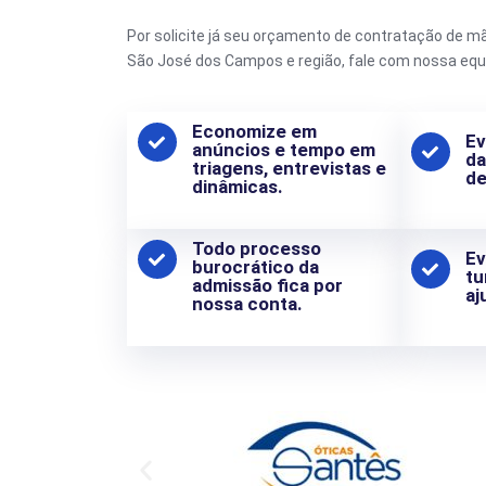
Por solicite já seu orçamento de contratação de m
São José dos Campos e região, fale com nossa equ
Economize em
Ev
anúncios e tempo em
da
triagens, entrevistas e
de
dinâmicas.
Todo processo
Ev
burocrático da
tu
admissão fica por
aj
nossa conta.