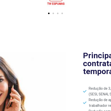
Princip
contrat
temporá
Redução de 3
(SESI, SENAI,
Redução de a
trabalhador r