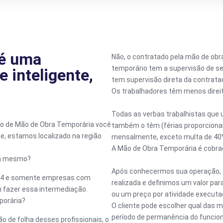
 é uma
Não, o contratado pela mão de obr
temporário tem a supervisão de se
 inteligente,
tem supervisão direta da contrata
Os trabalhadores têm menos direit
Todas as verbas trabalhistas que 
ço de Mão de Obra Temporária você
também o têm (férias proporcionai
, estamos localizado na região
mensalmente, exceto multa de 40
A Mão de Obra Temporária é cobrada
sa mesmo?
Após conhecermos sua operação, t
9/74 e somente empresas com
realizada e definimos um valor para
m fazer essa intermediação.
ou um preço por atividade executa
porária?
O cliente pode escolher qual das 
período de permanência do funcioná
o de folha desses profissionais, o