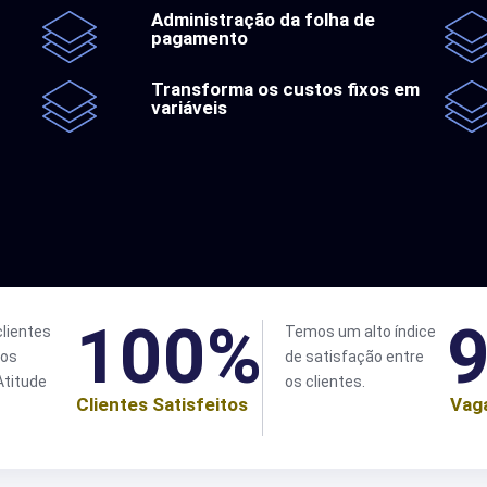
Administração da folha de
pagamento
Transforma os custos fixos em
variáveis
100
%
9
clientes
Temos um alto índice
 os
de satisfação entre
Atitude
os clientes.
Clientes Satisfeitos
Vag