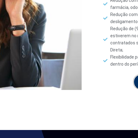
Redução com e
farmácia, odon
Redução com c
desligamentos
Redução de (9
estiverem no 
contratados 
Direta;
Flexibilidade 
dentro do per