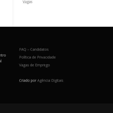
Vagas
FAQ – Candidatos
ntro
Política de Privacidade
l
Vagas de Emprego
Criado por
Agência Digitais