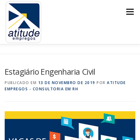
Pular
para
Menu
o
conteúdo
SOLICITE UM ORÇAMENTO
QUEM SOMOS
Estagiário Engenharia Civil
NOSSOS SERVIÇOS
BLOG
VAGAS
PUBLICADO EM
13 DE NOVEMBRO DE 2019
POR
ATITUDE
EMPREGOS - CONSULTORIA EM RH
CADASTRAR CURRÍCULO